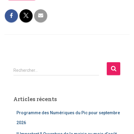
R
Rechercher…
e
c
h
e
Articles récents
r
c
Programme des Numériques du Pic pour septembre
h
e
2026
r