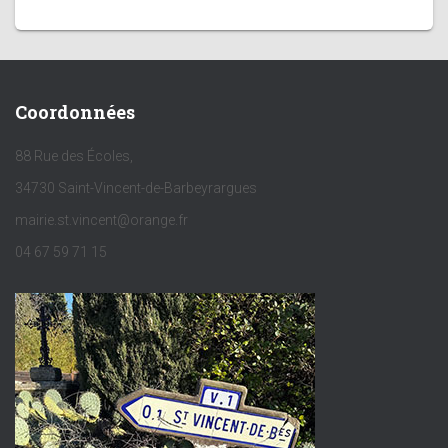
Coordonnées
88 Rue des Écoles,
34730 Saint-Vincent-de-Barbeyrargues
mairie.st.vincent@orange.fr
04 67 59 71 15