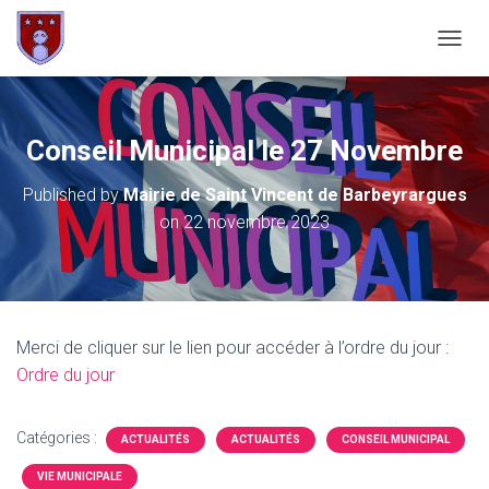
OUVRI
Conseil Municipal le 27 Novembre
Published by
Mairie de Saint Vincent de Barbeyrargues
on
22 novembre 2023
Merci de cliquer sur le lien pour accéder à l’ordre du jour :
Ordre du jour
Catégories :
ACTUALITÉS
ACTUALITÉS
CONSEIL MUNICIPAL
VIE MUNICIPALE