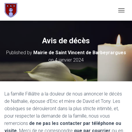
OUVRI
Avis de décès
Published by
Mairie de Saint Vincent de Barbeyrargues
on
4 janvier 2024
La famille Filliâtre a la douleur de nous annoncer le décès
de Nathalie, épouse d’Eric et mère de David et Tony. Les
obsèques se dérouleront dans la plus stricte intimité, et,
pour respecter la demande de la famille, nous vous
remercions
de ne pas les contacter par téléphone ou
visite.
Merci de ne correspondre
que par courrier
ou en