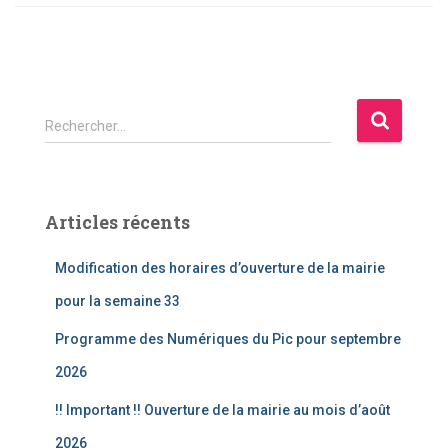
R
Rechercher…
e
c
h
e
Articles récents
r
c
Modification des horaires d’ouverture de la mairie
h
e
pour la semaine 33
r
Programme des Numériques du Pic pour septembre
:
2026
!! Important !! Ouverture de la mairie au mois d’août
2026