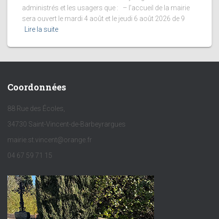
administrés et les usagers que : – l’accueil de la mairie
sera ouvert le mardi 4 août et le jeudi 6 août 2026 de 9
Lire la suite
Coordonnées
88 Rue des Écoles,
34730 Saint-Vincent-de-Barbeyrargues
mairie.st.vincent@orange.fr
04 67 59 71 15