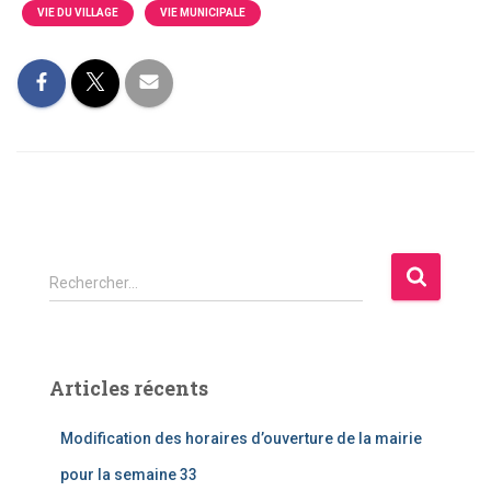
VIE DU VILLAGE
VIE MUNICIPALE
R
Rechercher…
e
c
h
e
Articles récents
r
c
Modification des horaires d’ouverture de la mairie
h
e
pour la semaine 33