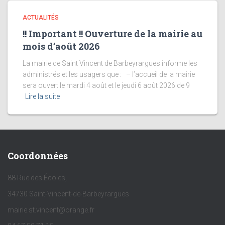
ACTUALITÉS
!! Important !! Ouverture de la mairie au
mois d’août 2026
La mairie de Saint Vincent de Barbeyrargues informe les
administrés et les usagers que : – l’accueil de la mairie
sera ouvert le mardi 4 août et le jeudi 6 août 2026 de 9
Lire la suite
Coordonnées
88 Rue des Écoles,
34730 Saint-Vincent-de-Barbeyrargues
mairie.st.vincent@orange.fr