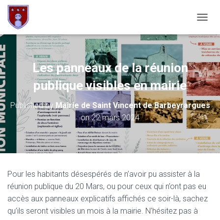
OUVRI
Les panneaux de la réunion
publique visibles en mairie
Published by
Mairie de Saint Vincent de Barbeyrargues
on
22 mars 2024
Pour les habitants désespérés de n’avoir pu assister à la
réunion publique du 20 Mars, ou pour ceux qui n’ont pas eu
accès aux panneaux explicatifs affichés ce soir-là, sachez
qu’ils seront visibles un mois à la mairie. N’hésitez pas à