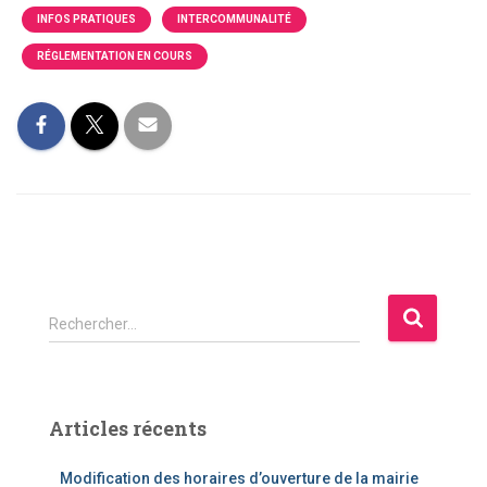
INFOS PRATIQUES
INTERCOMMUNALITÉ
RÉGLEMENTATION EN COURS
R
Rechercher…
e
c
h
e
Articles récents
r
c
Modification des horaires d’ouverture de la mairie
h