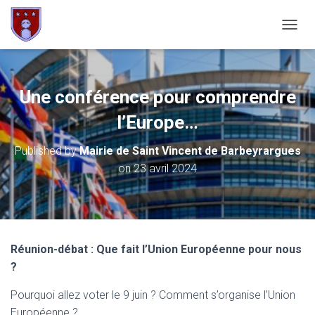
OUVRI
Une conférence pour comprendre
l’Europe…
Published by
Mairie de Saint Vincent de Barbeyrargues
on
23 avril 2024
Réunion-débat : Que fait l’Union Européenne pour nous
?
Pourquoi allez voter le 9 juin ? Comment s’organise l’Union
Européenne ?