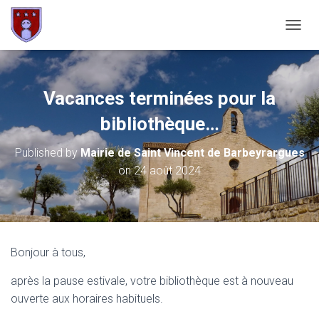
OUVRI
Vacances terminées pour la
bibliothèque…
Published by
Mairie de Saint Vincent de Barbeyrargues
on
24 août 2024
Bonjour à tous,
après la pause estivale, votre bibliothèque est à nouveau
ouverte aux horaires habituels.