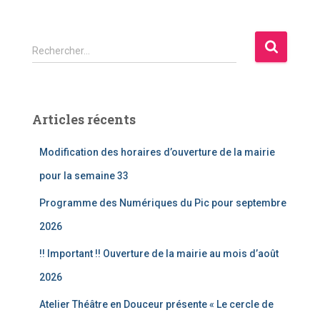
R
Rechercher…
e
c
h
e
Articles récents
r
c
Modification des horaires d’ouverture de la mairie
h
e
pour la semaine 33
r
Programme des Numériques du Pic pour septembre
:
2026
!! Important !! Ouverture de la mairie au mois d’août
2026
Atelier Théâtre en Douceur présente « Le cercle de