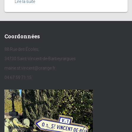
Lire la suite
Coordonnées
88 Rue des Écoles,
34730 Saint-Vincent-de-Barbeyrargues
mairie.st.vincent@orange.fr
04 67 59 71 15