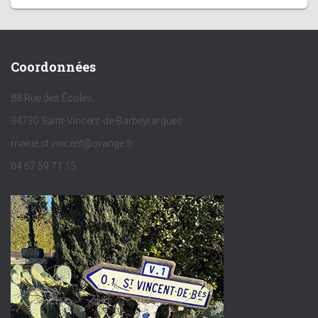
Coordonnées
88 Rue des Écoles,
34730 Saint-Vincent-de-Barbeyrargues
mairie.st.vincent@orange.fr
04 67 59 71 15