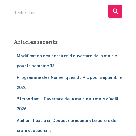
R
Rechercher…
e
c
h
e
Articles récents
r
c
Modification des horaires d’ouverture de la mairie
h
e
pour la semaine 33
r
Programme des Numériques du Pic pour septembre
:
2026
!! Important !! Ouverture de la mairie au mois d’août
2026
Atelier Théâtre en Douceur présente « Le cercle de
craie caucasien »