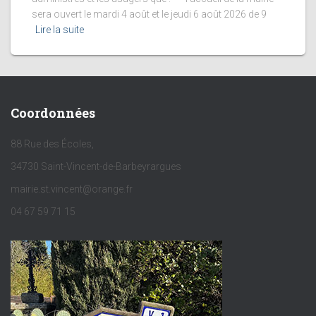
sera ouvert le mardi 4 août et le jeudi 6 août 2026 de 9
Lire la suite
Coordonnées
88 Rue des Écoles,
34730 Saint-Vincent-de-Barbeyrargues
mairie.st.vincent@orange.fr
04 67 59 71 15