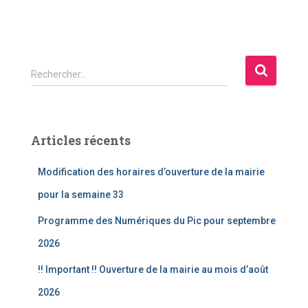
R
Rechercher…
e
c
h
e
Articles récents
r
c
Modification des horaires d’ouverture de la mairie
h
e
pour la semaine 33
r
Programme des Numériques du Pic pour septembre
:
2026
!! Important !! Ouverture de la mairie au mois d’août
2026