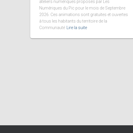
ateliers numériques proposés par Les
Numériques du Pic pour le mois de Septembre
2026. Ces animations sont gratuites et ouvertes
à tous les habitants du territoire de la
Communauté
Lire la suite