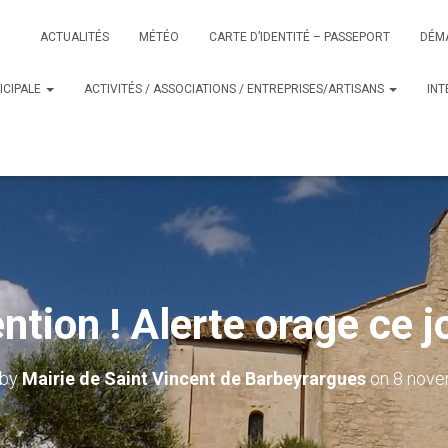
ACTUALITÉS
MÉTÉO
CARTE D’IDENTITÉ – PASSEPORT
DÉM
ICIPALE
ACTIVITÉS / ASSOCIATIONS / ENTREPRISES/ARTISANS
IN
ntion ! Alerte orage ce 
 by
Mairie de Saint Vincent de Barbeyrargues
on
8 nove