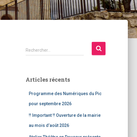
R
Rechercher…
e
c
h
e
Articles récents
r
c
Programme des Numériques du Pic
h
e
pour septembre 2026
r
!! Important !! Ouverture de la mairie
:
au mois d’août 2026