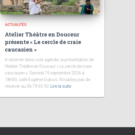
ACTUALITÉS
Atelier Théâtre en Douceur
présente « Le cercle de craie
caucasien »
A réserver dans vote agenda, la présentation de
l’Atelier Théâtre en Douceur « Le cercle de craie
caucasien ». Samedi 19 septembre 2026 à
18h00, salle Eugénie Dubois. N’oubliez pas de
réserver au 06 79 65 93
Lire la suite