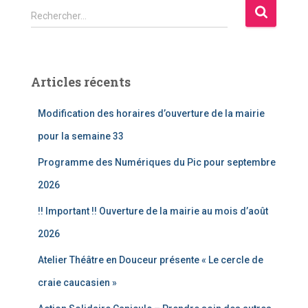
R
Rechercher…
e
c
h
e
Articles récents
r
c
Modification des horaires d’ouverture de la mairie
h
e
pour la semaine 33
r
Programme des Numériques du Pic pour septembre
:
2026
!! Important !! Ouverture de la mairie au mois d’août
2026
Atelier Théâtre en Douceur présente « Le cercle de
craie caucasien »