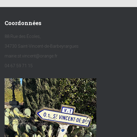
Coordonnées
88 Rue des Écoles,
34730 Saint-Vincent-de-Barbeyrargues
mairie.st.vincent@orange.fr
04 67 59 71 15