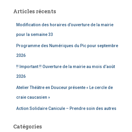
h
e
Articles récents
r
c
Modification des horaires d’ouverture de la mairie
h
e
pour la semaine 33
r
Programme des Numériques du Pic pour septembre
:
2026
!! Important !! Ouverture de la mairie au mois d’août
2026
Atelier Théâtre en Douceur présente « Le cercle de
craie caucasien »
Action Solidaire Canicule – Prendre soin des autres
Catégories