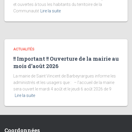
et ouvertes à tous les habitants du territoire de la
Communauté
Lire la suite
ACTUALITÉS
!! Important !! Ouverture de la mairie au
mois d’août 2026
La mairie de Saint Vincent de Barbeyrargues informe les
administrés et les usagers que : – l’accueil de la mairie
sera ouvert le mardi 4 août et le jeudi 6 août 2026 de 9
Lire la suite
Coordonnées