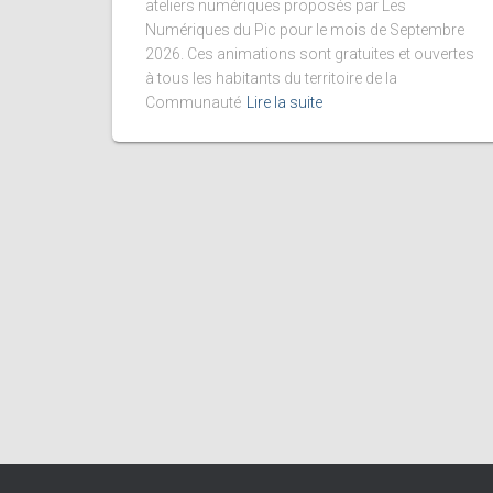
ateliers numériques proposés par Les
Numériques du Pic pour le mois de Septembre
2026. Ces animations sont gratuites et ouvertes
à tous les habitants du territoire de la
Communauté
Lire la suite