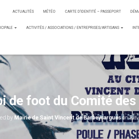
ACTUALITÉS
MÉTÉO
CARTE D’IDENTITÉ – PASSEPORT
DÉM
ICIPALE
ACTIVITÉS / ASSOCIATIONS / ENTREPRISES/ARTISANS
IN
i de foot du Comité des 
hed by
Mairie de Saint Vincent de Barbeyrargues
on
2 av