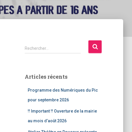
R
Rechercher…
e
c
h
e
Articles récents
r
c
Programme des Numériques du Pic
h
e
pour septembre 2026
r
!! Important !! Ouverture de la mairie
:
au mois d’août 2026