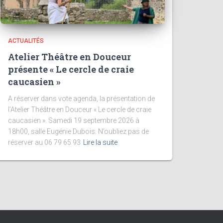
ACTUALITÉS
Atelier Théâtre en Douceur
présente « Le cercle de craie
caucasien »
A réserver dans vote agenda, la présentation de
l’Atelier Théâtre en Douceur « Le cercle de craie
caucasien ». Samedi 19 septembre 2026 à
18h00, salle Eugénie Dubois. N’oubliez pas de
réserver au 06 79 65 93
Lire la suite