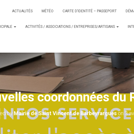
ACTUALITÉS
MÉTÉO
CARTE D’IDENTITÉ – PASSEPORT
DÉM
ICIPALE
ACTIVITÉS / ASSOCIATIONS / ENTREPRISES/ARTISANS
IN
velles coordonnées du 
hed by
Mairie de Saint Vincent de Barbeyrargues
on
3 av