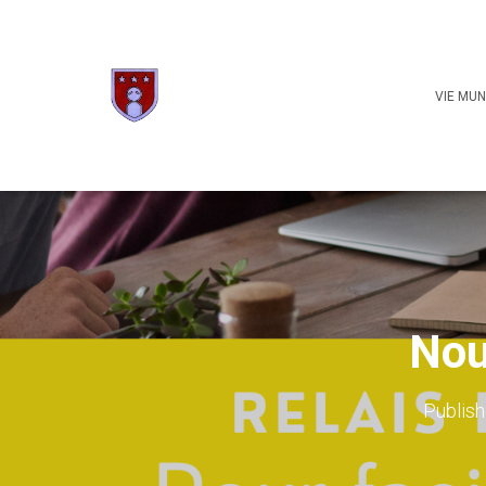
VIE MUN
Nou
Publis