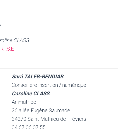
.
,
roline CLASS
R.I.S.E
Sarâ TALEB-BENDIAB
Conseillère insertion / numérique
Caroline CLASS
Animatrice
26 allée Eugène Saumade
34270 Saint-Mathieu-de-Tréviers
04 67 06 07 55