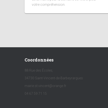
votre compréhension.
Coordonnées
88 Rue des Écoles,
34730 Saint-Vincent-de-Barbeyrargues
mairie.st.vincent@orange.fr
04 67 59 71 15