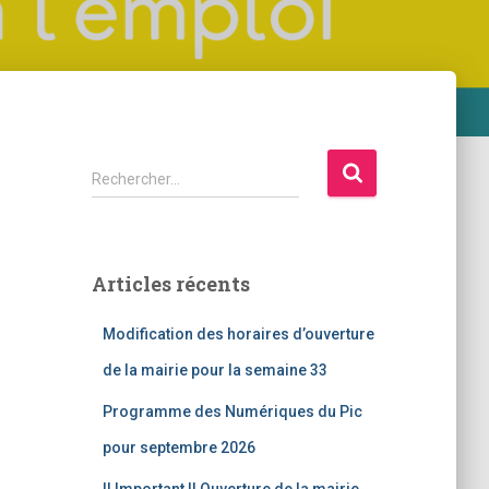
R
Rechercher…
e
c
h
e
Articles récents
r
c
Modification des horaires d’ouverture
h
e
de la mairie pour la semaine 33
r
Programme des Numériques du Pic
:
pour septembre 2026