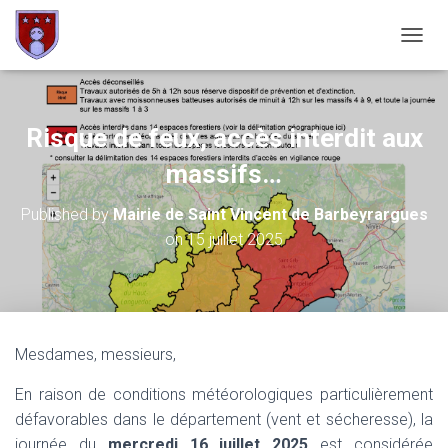
OUVRI
Risque de feux, accès interdit aux
massifs…
Published by
Mairie de Saint Vincent de Barbeyrargues
on
15 juillet 2025
Mesdames, messieurs,
En raison de conditions météorologiques particulièrement
défavorables dans le département (vent et sécheresse), la
journée du
mercredi 16 juillet 2025
est considérée