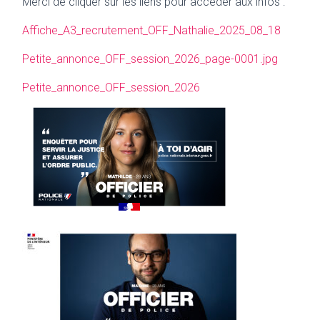
Merci de cliquer sur les liens pour accéder aux infos :
Affiche_A3_recrutement_OFF_Nathalie_2025_08_18
Petite_annonce_OFF_session_2026_page-0001.jpg
Petite_annonce_OFF_session_2026