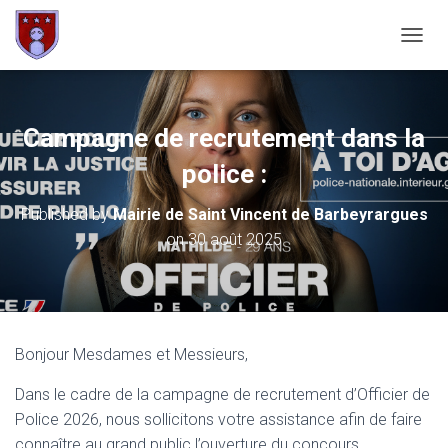
OUVRI
Campagne de recrutement dans la
police :
Published by
Mairie de Saint Vincent de Barbeyrargues
on
30 août 2025
Bonjour Mesdames et Messieurs,
Dans le cadre de la campagne de recrutement d’Officier de
Police 2026, nous sollicitons votre assistance afin de faire
connaître au grand public l’ouverture du concours