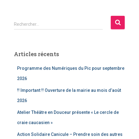
R
Rechercher…
e
c
h
e
Articles récents
r
c
Programme des Numériques du Pic pour septembre
h
e
2026
r
!! Important !! Ouverture de la mairie au mois d’août
:
2026
Atelier Théâtre en Douceur présente « Le cercle de
craie caucasien »
Action Solidaire Canicule – Prendre soin des autres