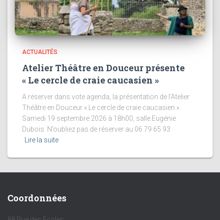
ACTUALITÉS
Atelier Théâtre en Douceur présente
« Le cercle de craie caucasien »
A réserver dans vote agenda, la présentation de l’Atelier
Théâtre en Douceur « Le cercle de craie caucasien ».
Samedi 19 septembre 2026 à 18h00, salle Eugénie
Dubois. N’oubliez pas de réserver au 06 79 65 93
Lire la suite
Coordonnées
88 Rue des Écoles,