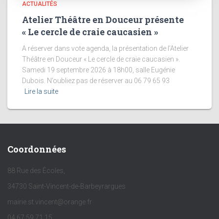
ACTUALITÉS
Atelier Théâtre en Douceur présente
« Le cercle de craie caucasien »
A réserver dans vote agenda, la présentation de l’Atelier
Théâtre en Douceur « Le cercle de craie caucasien ».
Samedi 19 septembre 2026 à 18h00, salle Eugénie
Dubois. N’oubliez pas de réserver au 06 79 65 93
Lire la suite
Coordonnées
88 Rue des Écoles,
34730 Saint-Vincent-de-Barbeyrargues
mairie.st.vincent@orange.fr
04 67 59 71 15