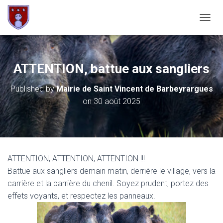
OUVRI
ATTENTION, battue aux sangliers
Published by
Mairie de Saint Vincent de Barbeyrargues
on
30 août 2025
ATTENTION, ATTENTION, ATTENTION !!!
Battue aux sangliers demain matin, derrière le village, vers la
carrière et la barrière du chenil. Soyez prudent, portez des
effets
voyants, et respectez les panneaux.