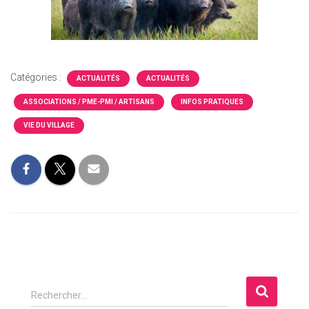
Catégories :
ACTUALITÉS
ACTUALITÉS
ASSOCIATIONS / PME-PMI / ARTISANS
INFOS PRATIQUES
VIE DU VILLAGE
R
Rechercher…
e