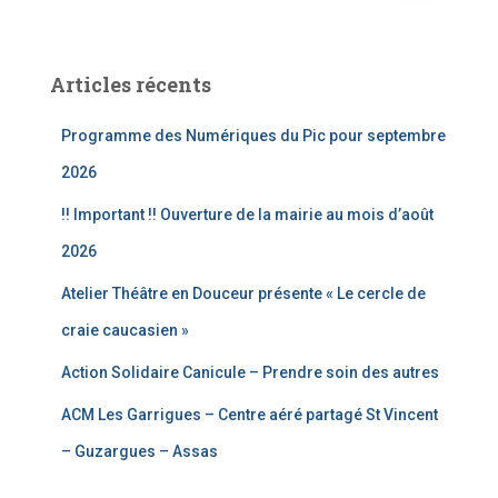
c
h
e
Articles récents
r
c
Programme des Numériques du Pic pour septembre
h
e
2026
r
!! Important !! Ouverture de la mairie au mois d’août
:
2026
Atelier Théâtre en Douceur présente « Le cercle de
craie caucasien »
Action Solidaire Canicule – Prendre soin des autres
ACM Les Garrigues – Centre aéré partagé St Vincent
– Guzargues – Assas