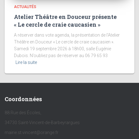
ACTUALITÉS
Atelier Théâtre en Douceur présente
« Le cercle de craie caucasien »
A réserver dans vote agenda, la présentation de l’Atelier
Théâtre en Douceur « Le cercle de craie caucasien ».
Samedi 19 septembre 2026 à 18h00, salle Eugénie
Dubois. N’oubliez pas de réserver au 06 79 65 93
Lire la suite
Coordonnées
88 Rue des Écoles,
34730 Saint-Vincent-de-Barbeyrargues
mairie.st.vincent@orange.fr