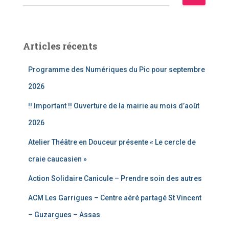
e
c
h
e
Articles récents
r
c
Programme des Numériques du Pic pour septembre
h
e
2026
r
!! Important !! Ouverture de la mairie au mois d’août
:
2026
Atelier Théâtre en Douceur présente « Le cercle de
craie caucasien »
Action Solidaire Canicule – Prendre soin des autres
ACM Les Garrigues – Centre aéré partagé St Vincent
– Guzargues – Assas