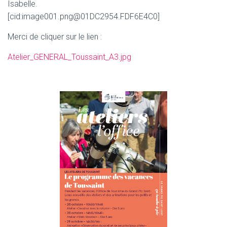
Isabelle.
[
cid:image001.png@01DC2954.FDF6E4C0
]
Merci de cliquer sur le lien :
Atelier_GENERAL_Toussaint_A3.jpg