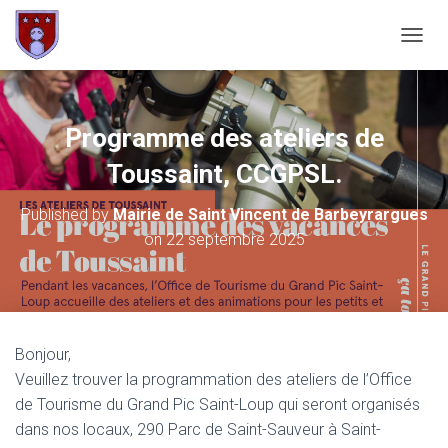
OUVRI
Programme des ateliers de
Toussaint, CCGPSL.
Published by
Mairie de Saint Vincent de Barbeyrargues
on
22 septembre 2025
Bonjour,
Veuillez trouver la programmation des ateliers de l’Office
de Tourisme du Grand Pic Saint-Loup qui seront organisés
dans nos locaux, 290 Parc de Saint-Sauveur à Saint-