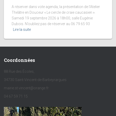
A réserver dans vote agenda, la présentation de l’Atelier
Théâtre en Douceur « Le cercle de craie caucasien ».
Samedi 19 septembre 2026 à 18h00, salle Eugénie
Dubois. N’oubliez pas de réserver au 06 79 65 93
Lire la suite
Coordonnées
88 Rue des Écoles,
34730 Saint-Vincent-de-Barbeyrargues
mairie.st.vincent@orange.fr
04 67 59 71 15