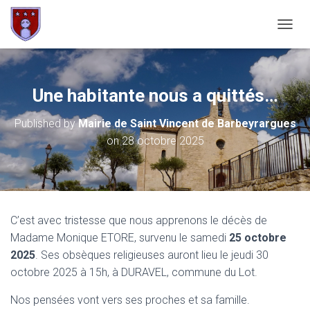
OUVRI
Une habitante nous a quittés…
Published by
Mairie de Saint Vincent de Barbeyrargues
on
28 octobre 2025
C’est avec tristesse que nous apprenons le décès de
Madame Monique ETORE, survenu le samedi
25 octobre
2025
. Ses obsèques religieuses auront lieu le jeudi 30
octobre 2025 à 15h, à DURAVEL, commune du Lot.
Nos pensées vont vers ses proches et sa famille.