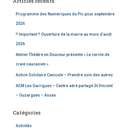
Articles récents
r
c
Programme des Numériques du Pic pour septembre
h
e
2026
r
!! Important !! Ouverture de la mairie au mois d’août
:
2026
Atelier Théâtre en Douceur présente « Le cercle de
craie caucasien »
Action Solidaire Canicule – Prendre soin des autres
ACM Les Garrigues – Centre aéré partagé St Vincent
– Guzargues – Assas
Catégories
Activités