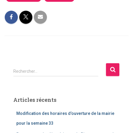
R
Rechercher…
e
c
h
e
Articles récents
r
c
Modification des horaires d’ouverture de la mairie
h
e
pour la semaine 33
r