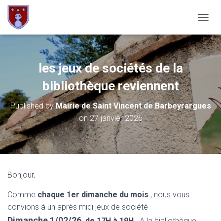
OUVRI
les jeux de sociétés de la
bibliothèque reviennent
Published by
Mairie de Saint Vincent de Barbeyrargues
on
27 janvier 2026
Bonjour,
Comme
chaque 1er dimanche du mois
, nous vous
convions à un après midi jeux de société
Dimanche 1/02/26
de 17H à 19H
A la bibliothèque