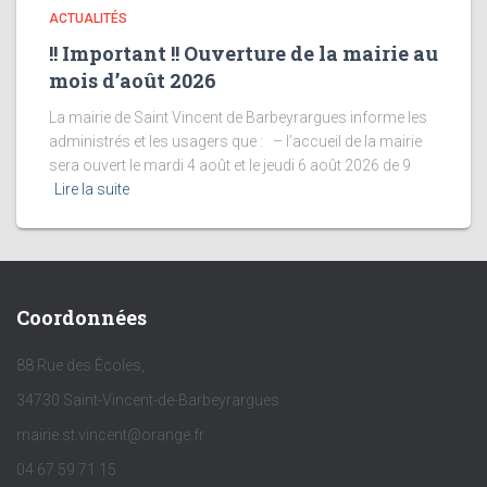
ACTUALITÉS
!! Important !! Ouverture de la mairie au
mois d’août 2026
La mairie de Saint Vincent de Barbeyrargues informe les
administrés et les usagers que : – l’accueil de la mairie
sera ouvert le mardi 4 août et le jeudi 6 août 2026 de 9
Lire la suite
Coordonnées
88 Rue des Écoles,
34730 Saint-Vincent-de-Barbeyrargues
mairie.st.vincent@orange.fr
04 67 59 71 15