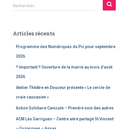
R
Rechercher…
e
c
h
e
Articles récents
r
c
Programme des Numériques du Pic pour septembre
h
e
2026
r
!! Important !! Ouverture de la mairie au mois d’août
:
2026
Atelier Théâtre en Douceur présente « Le cercle de
craie caucasien »
Action Solidaire Canicule – Prendre soin des autres
ACM Les Garrigues – Centre aéré partagé St Vincent
– Guzargues – Assas