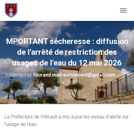
OUVRI
MPORTANT sécheresse : diffusion
de l’arrêté de restriction des
usages de l’eau du 12 mai 2026
Published by
fdurand.mairiestvincent@gmail.com
on
27
mai 2026
La Préfecture de l’Hérault à mis à jour les niveau d’alerte sur
l’usage de l’eau.