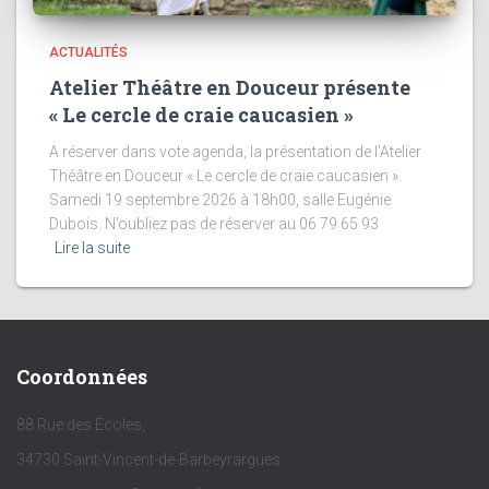
ACTUALITÉS
Atelier Théâtre en Douceur présente
« Le cercle de craie caucasien »
A réserver dans vote agenda, la présentation de l’Atelier
Théâtre en Douceur « Le cercle de craie caucasien ».
Samedi 19 septembre 2026 à 18h00, salle Eugénie
Dubois. N’oubliez pas de réserver au 06 79 65 93
Lire la suite
Coordonnées
88 Rue des Écoles,
34730 Saint-Vincent-de-Barbeyrargues