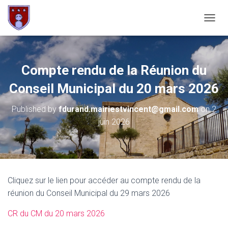
OUVRI
Compte rendu de la Réunion du
Conseil Municipal du 20 mars 2026
Published by
fdurand.mairiestvincent@gmail.com
on
2
juin 2026
Cliquez sur le lien pour accéder au compte rendu de la
réunion du Conseil Municipal du 29 mars 2026
CR du CM du 20 mars 2026