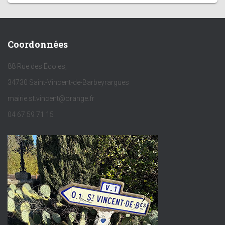
Coordonnées
88 Rue des Écoles,
34730 Saint-Vincent-de-Barbeyrargues
mairie.st.vincent@orange.fr
04 67 59 71 15