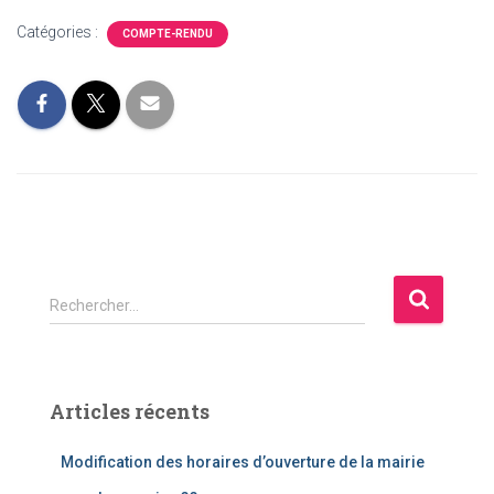
Catégories :
COMPTE-RENDU
R
Rechercher…
e
c
h
e
Articles récents
r
c
Modification des horaires d’ouverture de la mairie
h
e