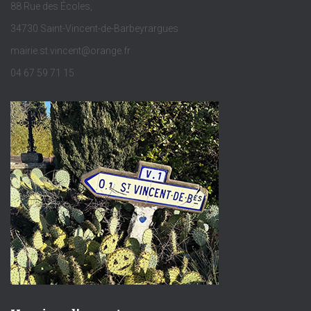
88 Rue des Écoles,
34730 Saint-Vincent-de-Barbeyrargues
mairie.st.vincent@orange.fr
04 67 59 71 15