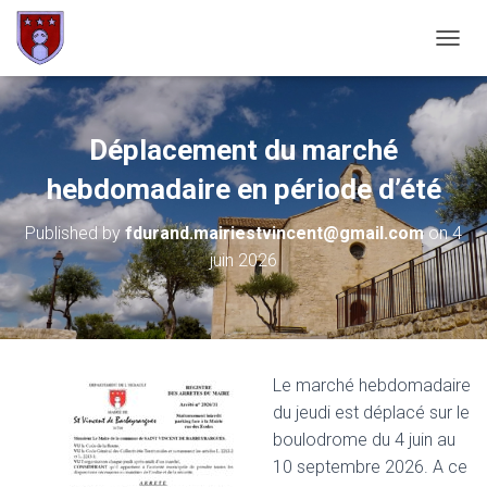
OUVRI
Déplacement du marché
hebdomadaire en période d’été
Published by
fdurand.mairiestvincent@gmail.com
on
4
juin 2026
Le marché hebdomadaire
du jeudi est déplacé sur le
boulodrome du 4 juin au
10 septembre 2026. A ce