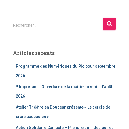
R
Rechercher…
e
c
h
e
Articles récents
r
c
Programme des Numériques du Pic pour septembre
h
e
2026
r
!! Important !! Ouverture de la mairie au mois d’août
:
2026
Atelier Théâtre en Douceur présente « Le cercle de
craie caucasien »
Action Solidaire Canicule – Prendre soin des autres