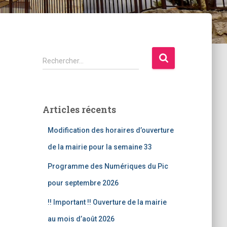
R
Rechercher…
e
c
h
e
Articles récents
r
c
Modification des horaires d’ouverture
h
e
de la mairie pour la semaine 33
r
Programme des Numériques du Pic
:
pour septembre 2026
!! Important !! Ouverture de la mairie
au mois d’août 2026