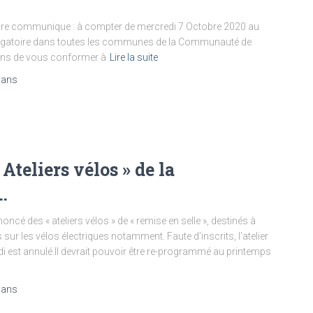
communique : à compter de mercredi 7 Octobre 2020 au
obligatoire dans toutes les communes de la Communauté de
ns de vous conformer à
Lire la suite
 ans
Ateliers vélos » de la
…
des « ateliers vélos » de « remise en selle », destinés à
r les vélos électriques notamment. Faute d’inscrits, l’atelier
di est annulé.Il devrait pouvoir être re-programmé au printemps
 ans