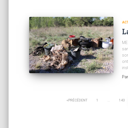
ACT
L
MER
sam
son
ont
ins
Pa
Pagination
PRÉCÉDENT
1
…
143
des