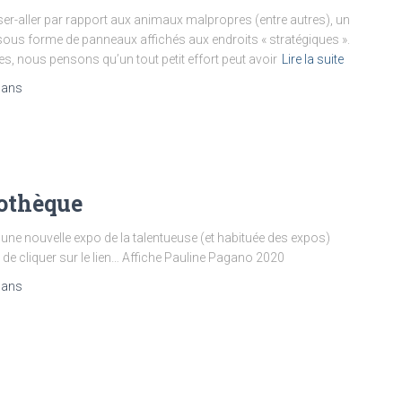
isser-aller par rapport aux animaux malpropres (entre autres), un
on sous forme de panneaux affichés aux endroits « stratégiques ».
es, nous pensons qu’un tout petit effort peut avoir
Lire la suite
 ans
iothèque
ne nouvelle expo de la talentueuse (et habituée des expos)
 de cliquer sur le lien… Affiche Pauline Pagano 2020
 ans