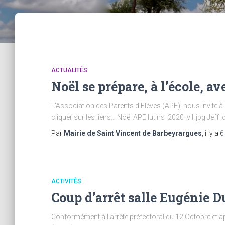
ACTUALITÉS
Noël se prépare, à l’école, a
L’Association des Parents d’Elèves (APE), nous invite
cliquer sur les liens… Noël APE lutins_2020_v1.jpg Je
Par
Mairie de Saint Vincent de Barbeyrargues
, il y a
6
ACTIVITÉS
Coup d’arrêt salle Eugénie D
Conformément à l’arrêté préfectoral du 12 Octobre et ap