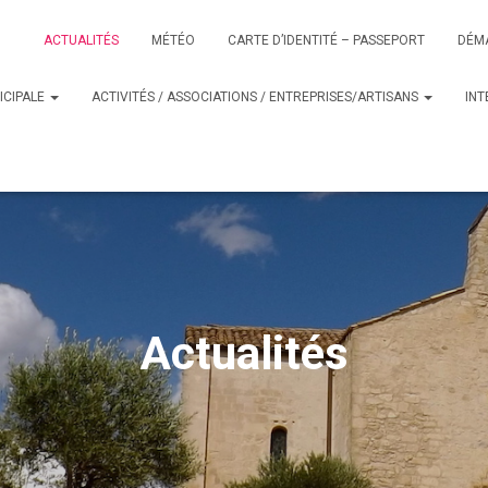
ACTUALITÉS
MÉTÉO
CARTE D’IDENTITÉ – PASSEPORT
DÉM
ICIPALE
ACTIVITÉS / ASSOCIATIONS / ENTREPRISES/ARTISANS
IN
Actualités