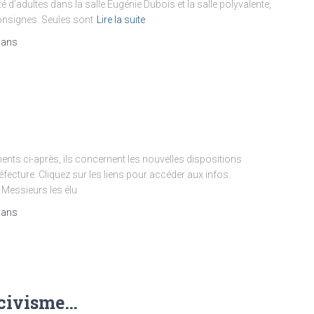
té d’adultes dans la salle Eugénie Dubois et la salle polyvalente,
consignes. Seules sont
Lire la suite
 ans
ts ci-après, ils concernent les nouvelles dispositions
réfecture. Cliquez sur les liens pour accéder aux infos.
essieurs les élu
 ans
u civisme…