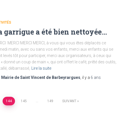
IVITÉS
a garrigue a été bien nettoyée…
CI MERCI MERCI MERCI, à vous qui vous êtes déplacés ce
edi matin, avec ou sans vos enfants, merci aux enfants qui se
t levés tôt pour participer, merci aux organisateurs, à ceux qui
 « donné un coup de main », qui ont offert le café, prêté des outils,
tallé, débarrassé,
Lire la suite
r
Mairie de Saint Vincent de Barbeyrargues
, il y a
6 ans
144
145
…
149
SUIVANT