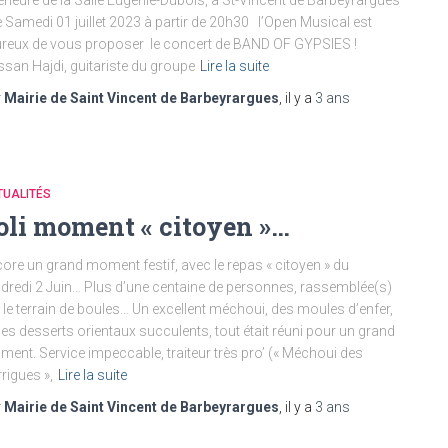
érieure de la Salle Eugénie-Dubois, à St-Vincent de Barbeyrargues
e Samedi 01 juillet 2023 à partir de 20h30 l’Open Musical est
reux de vous proposer le concert de BAND OF GYPSIES !
san Hajdi, guitariste du groupe
Lire la suite
r
Mairie de Saint Vincent de Barbeyrargues
, il y a
3 ans
TUALITÉS
oli moment « citoyen »…
ore un grand moment festif, avec le repas « citoyen » du
dredi 2 Juin… Plus d’une centaine de personnes, rassemblée(s)
 le terrain de boules… Un excellent méchoui, des moules d’enfer,
des desserts orientaux succulents, tout était réuni pour un grand
ent. Service impeccable, traiteur très pro’ (« Méchoui des
rigues »,
Lire la suite
r
Mairie de Saint Vincent de Barbeyrargues
, il y a
3 ans