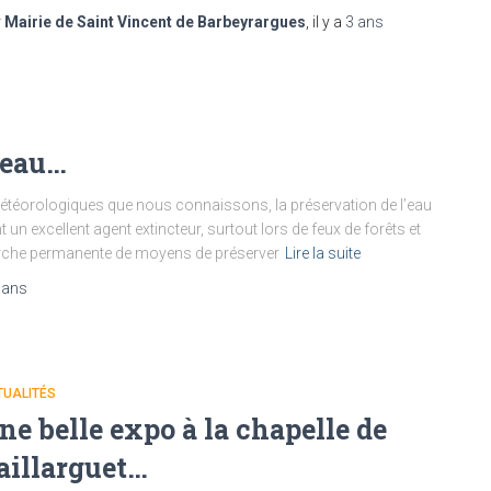
r
Mairie de Saint Vincent de Barbeyrargues
, il y a
3 ans
’eau…
étéorologiques que nous connaissons, la préservation de l’eau
 un excellent agent extincteur, surtout lors de feux de forêts et
erche permanente de moyens de préserver
Lire la suite
 ans
TUALITÉS
ne belle expo à la chapelle de
aillarguet…