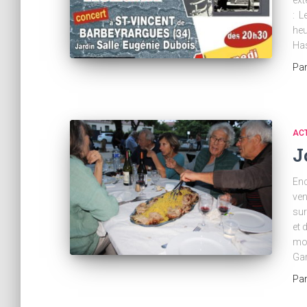
ext
: L
heu
Has
Pa
AC
J
Enc
ven
sur
et 
mom
Gar
Pa