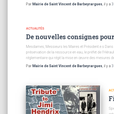
Par
Mairie de Saint Vincent de Barbeyrargues
, il y a
3
ACTUALITÉS
De nouvelles consignes pour 
Mesdames, Messieurs les Maires et Président.e.s Dans 
préservation de la ressource en eau, le préfet de l’Héra
réglementaire qui régit la mise en œuvre des mesures d
Par
Mairie de Saint Vincent de Barbeyrargues
, il y a
3
ACT
F
Spé