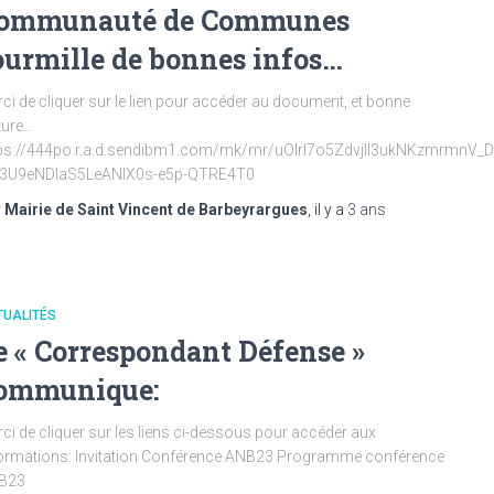
ommunauté de Communes
ourmille de bonnes infos…
ci de cliquer sur le lien pour accéder au document, et bonne
ture…
tps://444po.r.a.d.sendibm1.com/mk/mr/uOIrI7o5ZdvjII3ukNKzmrm
P3U9eNDlaS5LeANIX0s-e5p-QTRE4T0
r
Mairie de Saint Vincent de Barbeyrargues
, il y a
3 ans
TUALITÉS
e « Correspondant Défense »
ommunique:
ci de cliquer sur les liens ci-dessous pour accéder aux
ormations: Invitation Conférence ANB23 Programme conférence
B23