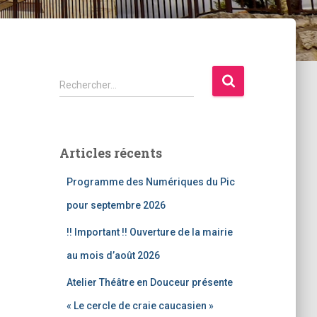
R
Rechercher…
e
c
h
e
Articles récents
r
c
Programme des Numériques du Pic
h
e
pour septembre 2026
r
!! Important !! Ouverture de la mairie
:
au mois d’août 2026
Atelier Théâtre en Douceur présente
« Le cercle de craie caucasien »