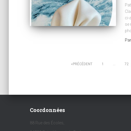
Pat
Cla
ci-
se 
pho
Pa
Pagination
PRÉCÉDENT
1
…
72
des
publications
Coordonnées
88 Rue des Écoles,