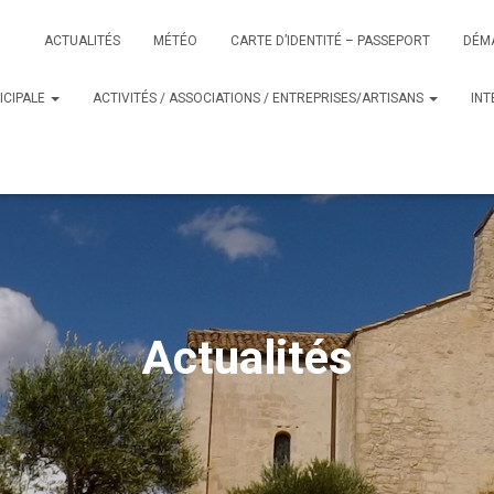
ACTUALITÉS
MÉTÉO
CARTE D’IDENTITÉ – PASSEPORT
DÉM
ICIPALE
ACTIVITÉS / ASSOCIATIONS / ENTREPRISES/ARTISANS
IN
Actualités