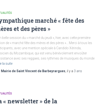
TUALITÉS
ympathique marché « fête des
ères et des pères »
n belle session du « marché du jeudi », hier, avec cette première
tion de « marché fête des mères et des pères »… Merci à tous les
ticipants, avec une mention spéciale à Candido Xérinda,
icien du Mozambique, qui est venu bénévolement envoûter
ssistance avec ses reggaes, ses rythmes de musiques du monde
e la suite
r
Mairie de Saint Vincent de Barbeyrargues
, il y a
3 ans
TUALITÉS
a « newsletter » de la