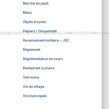
Marché du jeudi
Menu
Objets trouvés
Papiers / Citoyenneté
nV_DI4X2qBV5tsQFYCQHY9oLC16klvXBtPdLZZA8tKSz3Y8_iESrIdNNor1r
Recensement militaire – JDC
Règlement
Réglementation en cours
Restaurant scolaire
Test menu
Vie du village
Vie municipale