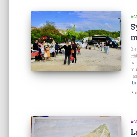
AC
S
m
Bie
édi
par
mus
l’a
Lir
Pa
AC
L