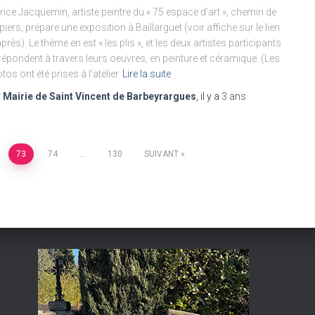
rice Jacquemin, artiste peintre du « 75 espace d’art », chemin de
piers, prépare une exposition à Baillarguet (voir affiche sur le lien
après). Le thème en est « les plis », et les deux artistes participants
répondent à travers leurs oeuvres, en peinture et céramique. (Les
tos ont été prises à l’atelier
Lire la suite
r
Mairie de Saint Vincent de Barbeyrargues
, il y a
3 ans
73
74
…
130
SUIVANT