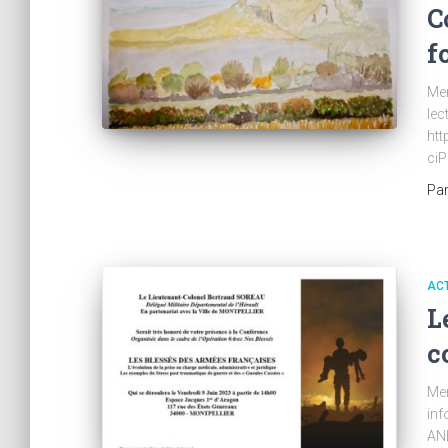
C
f
Mer
lec
ht
ci
Pa
AC
L
c
Mer
inf
AN