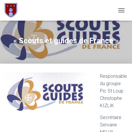
OUVRI
« Scouts et guides de France »
Responsable
du groupe
Pic St Loup :
Christophe
KIZLIK
Secrétaire :
Servane