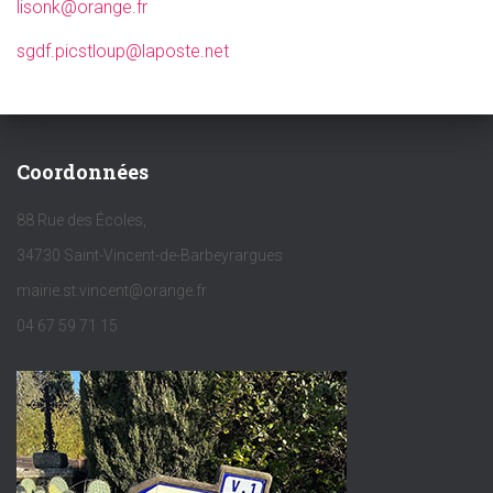
lisonk@orange.fr
sgdf.picstloup@laposte.net
Coordonnées
88 Rue des Écoles,
34730 Saint-Vincent-de-Barbeyrargues
mairie.st.vincent@orange.fr
04 67 59 71 15