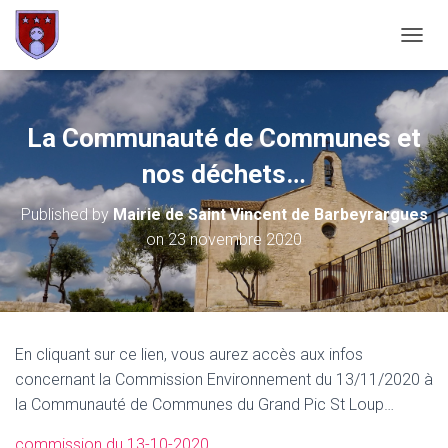
OUVRI
La Communauté de Communes et
nos déchets…
Published by
Mairie de Saint Vincent de Barbeyrargues
on
23 novembre 2020
En cliquant sur ce lien, vous aurez accès aux infos
concernant la Commission Environnement du 13/11/2020 à
la Communauté de Communes du Grand Pic St Loup…
commission du 13-10-2020