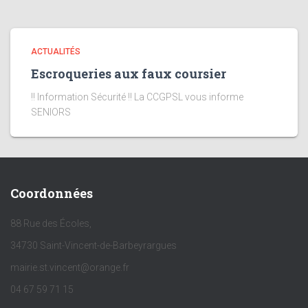
ACTUALITÉS
Escroqueries aux faux coursier
!! Information Sécurité !! La CCGPSL vous informe
SENIORS
Coordonnées
88 Rue des Écoles,
34730 Saint-Vincent-de-Barbeyrargues
mairie.st.vincent@orange.fr
04 67 59 71 15