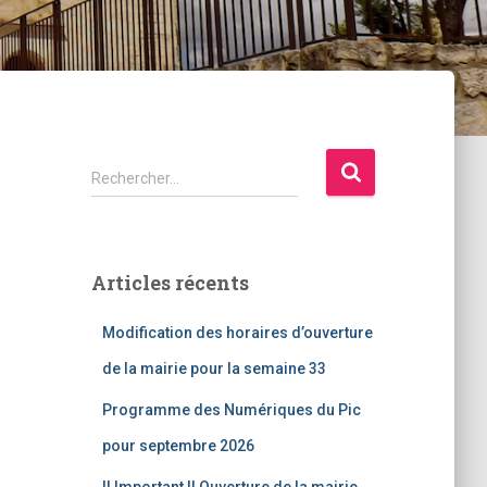
R
Rechercher…
e
c
h
e
Articles récents
r
c
Modification des horaires d’ouverture
h
e
de la mairie pour la semaine 33
r
Programme des Numériques du Pic
:
pour septembre 2026