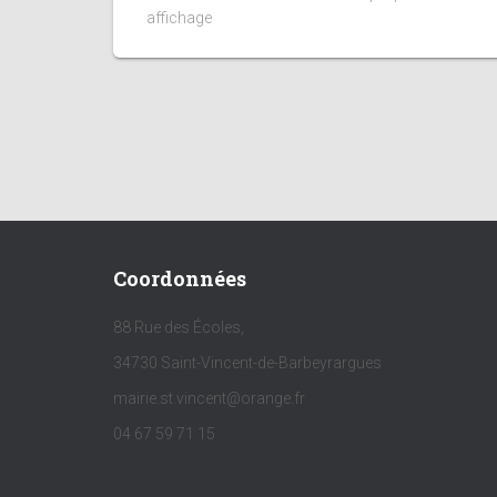
affichage
Coordonnées
88 Rue des Écoles,
34730 Saint-Vincent-de-Barbeyrargues
mairie.st.vincent@orange.fr
04 67 59 71 15