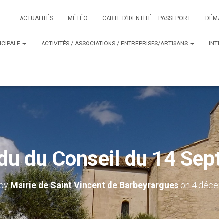
ACTUALITÉS
MÉTÉO
CARTE D’IDENTITÉ – PASSEPORT
DÉM
ICIPALE
ACTIVITÉS / ASSOCIATIONS / ENTREPRISES/ARTISANS
IN
u du Conseil du 14 Se
 by
Mairie de Saint Vincent de Barbeyrargues
on
4 déce