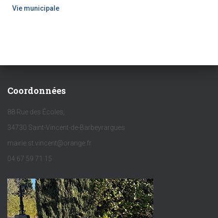
Vie municipale
Coordonnées
88 Rue des Écoles,
34730 Saint-Vincent-de-Barbeyrargues
mairie.st.vincent@orange.fr
04 67 59 71 15