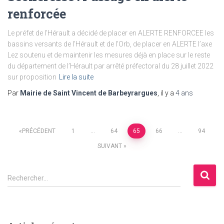
renforcée
Le préfet de l’Hérault a décidé de placer en ALERTE RENFORCEE les
bassins versants de l’Hérault et de l’Orb, de placer en ALERTE l’axe
Lez soutenu et de maintenir les mesures déjà en place sur le reste
du département de l’Hérault par arrêté préfectoral du 28 juillet 2022
sur proposition
Lire la suite
Par
Mairie de Saint Vincent de Barbeyrargues
, il y a
4 ans
Pagination
PRÉCÉDENT
1
…
64
65
66
…
94
SUIVANT
des
R
publications
Rechercher…
e
c
h
e